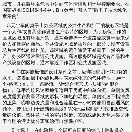
城市，并在微环境危害中达到气体清洁度和环境控制要求。在
国家标准ISO14644-4中，B（参考）引入了“微电子技术纯化
室示例”。
3.无尘车间桌子上办公区域的公共生产和加工的核心区域是
一个人和/或自我溶解设备生产芯片的区域。为了确保工作的
区域区域没有环境污染，通常会选择一个道路流或微环境来保
护人和暴露的商品。公共设施区域是插座的一部分，没有设置
芯片生产线的操作员。该区域的运作通常不暴露于自然的生
产。办公区通常靠近公共设施。高速服务区域是没有产品和生
产线设备的区域，通常靠近工作区和公共设施区域。
4.①在实施最佳的设计条件之前，应详细说明ISO拥有的
水平。②表面层中的旋风类型表示纯化室的气体特性：u=一
个-路流；n，非一条路流；M=混合流形式（U和N的混合
物）。③平均旋风速率通常适用于房间中的单向流。单侧旋风
速度需要在测量区域的形状下加热的温度。单侧流速不指浊度
的正风。④非边缘流量和混合流量在一小时内使用自然通风的
频率。使用适用于建筑物高度3.M的无尘房间的系数排放空气
量建议值。⑤注意严格的密封对策。⑥硒或旋风天然屏障适用
于合理的污染物分离和治疗自然保护区。
5.实际上，在此阶段，全球所有国家的综合电路制造企