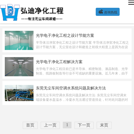

咨询热线
检测项目
解决方案
检测设备
光学电子净化工程之设计节能方案
半导体洁净室净化工程之设计节能方案 半导体洁净室净化工程之
设计节能方案，无尘室在设计和建造之初很大程度上是因为在设
计和建造工厂时走捷径，尽可能地压缩前期投入，而不顾...
光学电子净化工程解决方案
光学电子净化工程目前已是半导体、精密制造、液晶制造、光学
制造、线路板制造等行业不可或缺的重要设施。近几年来，由于
技术之创新发展，对于产品的高精密度化、细小型化之需...
东莞无尘车间空调水系统问题及解决方法
东莞无尘车间空调水系统问题及解决方法: 东莞无尘车间空调末
端设备凝水盘溢水，冷凝水无法通过管道排走，针对此问题的对
策为：冷凝水管与柜式空调机组及组合式空调机组相接处...
1
首页
上一页
下一页
末页