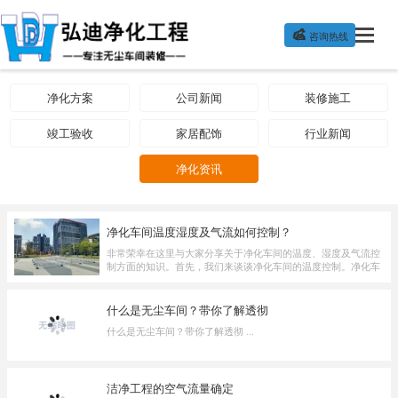

咨询热线
净化方案
公司新闻
装修施工
竣工验收
家居配饰
行业新闻
净化资讯
净化车间温度湿度及气流如何控制？
非常荣幸在这里与大家分享关于净化车间的温度、湿度及气流控
制方面的知识。首先，我们来谈谈净化车间的温度控制。净化车
间内的温度一般要求在18-22摄氏度之间，过低的温度可能...
什么是无尘车间？带你了解透彻
什么是无尘车间？带你了解透彻 ...
洁净工程的空气流量确定